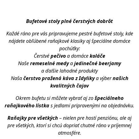
Bufetové stoly plné čerstvých dobrôt
Každé ráno pre vás pripravujeme pestré bufetové stoly, kde
nájdete obľúbené raňajkové klasiky aj špeciálne domáce
pochúťky:
Čerstvé
pečivo
a domáce
koláče
Naše
remeselné medy
a
jedinečné beerjamy
a ďalšie lahodné produkty
Naša
čerstvo pražená káva z Idyliky
a výber
našich
kvalitných čajov
Okrem bufetu si môžete vybrať aj zo
špeciálneho
raňajkového lístka
s jedlami pripravenými na objednávku.
Raňajky pre všetkých
– nielen pre hostí penziónu, ale aj
pre všetkých, ktorí si chcú dopriať chutné ráno v príjemnej
atmosfére.