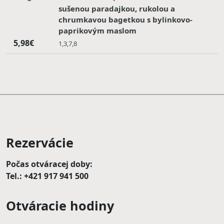
sušenou paradajkou, rukolou a
chrumkavou bagetkou s bylinkovo-
paprikovým maslom
5,98€
1,3,7,8
Rezervácie
Počas otváracej doby:
Tel.: +421 917 941 500
Otváracie hodiny