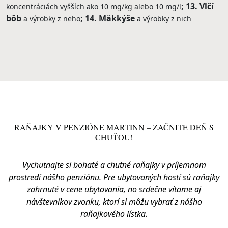
13. Vlčí
koncentráciách vyšších ako 10 mg/kg alebo 10 mg/l
bôb
14. Mäkkýše
a výrobky z neho
a výrobky z nich
RAŇAJKY V PENZIÓNE MARTINN – ZAČNITE DEŇ S
CHUŤOU!
Vychutnajte si bohaté a chutné raňajky v príjemnom
prostredí nášho penziónu. Pre ubytovaných hostí sú raňajky
zahrnuté v cene ubytovania, no srdečne vítame aj
návštevníkov zvonku, ktorí si môžu vybrať z nášho
raňajkového lístka.