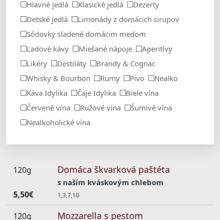
Hlavné jedlá
Klasické jedlá
Dezerty
Detské jedlá
Limonády z domácich sirupov
Sódovky sladené domácim medom
Ľadové kávy
Miešané nápoje
Aperitívy
Likéry
Destiláty
Brandy & Cognac
Whisky & Bourbon
Rumy
Pivo
Nealko
Káva Idylika
Čaje Idylika
Biele vína
Červené vína
Ružové vína
Šumivé vína
Nealkoholické vína
Domáca škvarková paštéta
120g
s naším kváskovým chlebom
5,50€
1,3,7,10
Mozzarella s pestom
120g