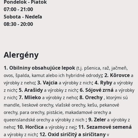
Pondelok - Piatok
07:00 - 21:00
Sobota - Nedeľa
08:30 - 20:00
Alergény
1. Obilniny obsahujúce lepok
(t.j. pšenica, raž, jačmeň,
2. Kôrovce
ovos, špalda, kamut alebo ich hybridné odrody)
a
3. Vajcia
4. Ryby
výrobky z neho
a výrobky z nich
a výrobky
5. Arašidy
6. Sójové zrná
z nich
a výrobky z nich
a výrobky
7. Mlieko
8. Orechy
z nich
a výrobky z neho
, ktorými sú
mandle, lieskové orechy, vlašské orechy, kešu, pekanové
orechy, para orechy, pistácie, makadamové orechy a
9. Zeler
queenslandské orechy a výrobky z nich
a výrobky z
10. Horčica
11. Sezamové semená
neho
a výrobky z nej
12. Oxid siričitý a siričitany
a výrobky z nich
v